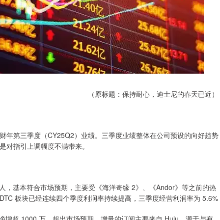
（原标题：保持耐心，迪士尼的春天已近）
 2025 财年第三季度（CY25Q2）业绩。三季度业绩整体在公司预设的向好趋势
是对指引上调幅度不满带来。
70 万人，基本符合市场预期，主要受《海洋奇缘 2》、《Andor》等之前的热
TC 板块已经连续四个季度利润率持续提高，三季度经营利润率为 5.6%
环比净增超 1000 万，超出市场预期。增量的订阅主要来自 Hulu，源于与有