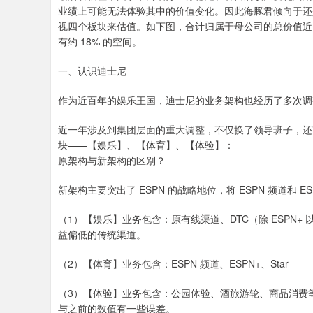
业绩上可能无法体验其中的价值变化。因此海豚君倾向于还是
视四个板块来估值。如下图，合计归属于母公司的总价值近 245
有约 18% 的空间。
一、认识迪士尼
作为近百年的娱乐王国，迪士尼的业务架构也经历了多次调整
近一年涉及到集团层面的重大调整，不仅换了领导班子，还
块——【娱乐】、【体育】、【体验】：
原架构与新架构的区别？
新架构主要突出了 ESPN 的战略地位，将 ESPN 频道和
（1）【娱乐】业务包含：原有线渠道、DTC（除 ESPN
益偏低的传统渠道。
（2）【体育】业务包含：ESPN 频道、ESPN+、Star
（3）【体验】业务包含：公园体验、酒旅游轮、商品消费
与之前的数值有一些误差。