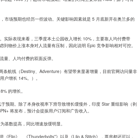
务，市场预期也经历一些波动。关键影响因素就是 5 月底新开在奥兰多的
。实际表现来看，三季度本土公园收入增长 10%，主要靠人均付费带
虑到物价上涨本身对人流量有压制，因此说明 Epic 竞争影响相对可控。
流量、人均付费的双面反弹。
航线（Destiny、Adventure）有望带来显著增量，目前官网访问量非
，用户增长 14%。）。
8% 的增长。
略低于预期。除了本身收视率下滑导致增长缓慢外，印度 Star 重组影响（剥
ESPN+ 将发布，预计会提振用户订阅和广告收入。
因为基数提高，同比增速放缓明显。
、《Thunderbolts*》以及《Lilo & Stitch》，票房都还可以，