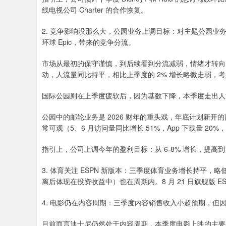
线电视公司 Charter 的合作恢复。
2. 竞争影响没那么大，公园业务上调目标：对主题公园业
环球 Epic，带来的竞争分流。
市场从最初的保守谨慎，到后续看到分流减弱，情绪才转向
动，人流量同比持平，相比上季度的 2% 增长略微走弱，考
国际公园则在上季度疲软后，因为基数下降，本季度走出人
公园中的邮轮业务是 2026 财年的重头戏，年底计划新开的两条
常可观（5、6 月访问量同比增长 51%，App 下载量 20%
指引上，公司上调今年的盈利目标：从 6-8% 增长，提高到 
3. 体育关注 ESPN 新版本：三季度体育业务增长持平，
离后体现在投资收益中）也在周期内。8 月 21 日旗舰版 
4. 电影仍在内容周期：三季度内容销售收入小超预期，但
目前而言迪士尼仍然处于内容周期，本季度电影上映的主要是《Elio》