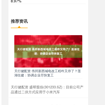
8.97%
推荐资讯
天行健配资 伟邦新西城电改工程咋又停了？莲
湖住建：协调企业尽快复工
天行健配资 盛帮股份(301233.SZ)：目前公司产
品通过二供方式应用于小米汽车