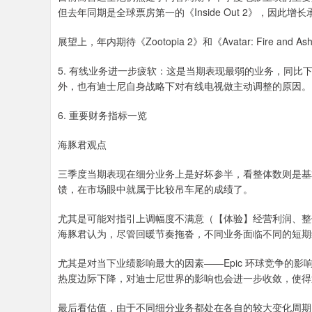
但去年同期是全球票房第一的《Inside Out 2》，因此
展望上，年内期待《Zootopia 2》和《Avatar: Fire and 
5. 有线业务进一步疲软：这是当期表现最弱的业务，同比下滑
外，也有迪士尼自身战略下对有线电视做主动调整的原因。
6. 重要财务指标一览
海豚君观点
三季度当期表现在细分业务上是好坏参半，看整体数则是基
馈，在市场眼中就属于比较吊车尾的成绩了。
尤其是可能对指引上调幅度不满意（【体验】经营利润、整
海豚君认为，尽管回暖节奏拖沓，不同业务面临不同的短期
尤其是对当下业绩影响最大的因素——Epic 环球竞争的影响
热度边际下降，对迪士尼世界的影响也会进一步收敛，使得
最后看估值，由于不同细分业务都处在各自的较大变化周期