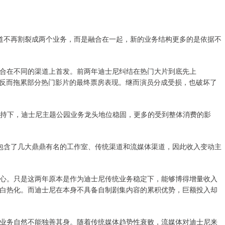
道不再割裂成两个业务，而是融合在一起，新的业务结构更多的是依据不
合在不同的渠道上首发。前两年迪士尼纠结在热门大片到底先上
上后，反而拖累部分热门影片的最终票房表现。继而演员分成受损，也破坏了
备加持下，迪士尼主题公园业务龙头地位稳固，更多的受到整体消费的影
包含了几大鼎鼎有名的工作室、传统渠道和流媒体渠道，因此收入变动主
心。只是这两年原本是作为迪士尼传统业务稳定下，能够博得增量收入
白热化。而迪士尼在本身不具备自制剧集内容的累积优势，巨额投入却
业务自然不能独善其身。随着传统媒体趋势性衰败，流媒体对迪士尼来