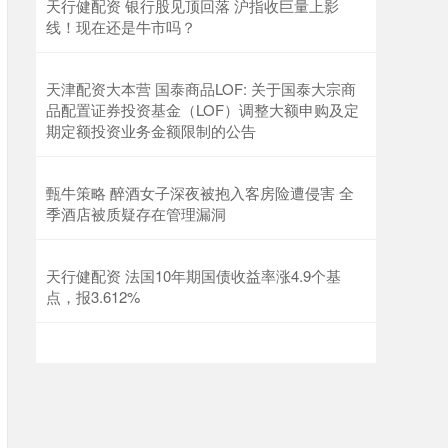
天行健配资 银行股见顶回落 沪指收巨量上影
线！现在还是牛市吗？
天津配资大本营 国泰商品LOF: 关于国泰大宗商
品配置证券投资基金（LOF）调整大额申购及定
期定额投资业务金额限制的公告
甄牛策略 醉酒女子深夜被抱入客房险遭侵害 全
季酒店被质疑存在管理漏洞
天行健配资 法国10年期国债收益率涨4.9个基
点，报3.612%