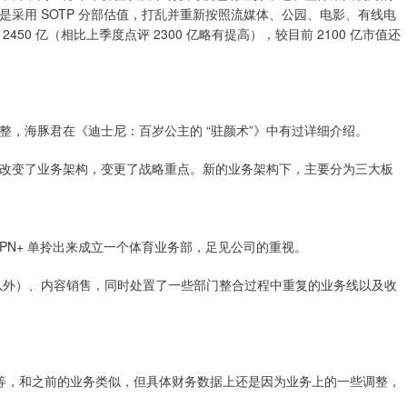
采用 SOTP 分部估值，打乱并重新按照流媒体、公园、电影、有线电
0 亿（相比上季度点评 2300 亿略有提高），较目前 2100 亿市值还
，海豚君在《迪士尼：百岁公主的 “驻颜术”》中有过详细介绍。
改变了业务架构，变更了战略重点。新的业务架构下，主要分为三大板
 ESPN+ 单拎出来成立一个体育业务部，足见公司的重视。
+ 以外）、内容销售，同时处置了一些部门整合过程中重复的业务线以及收
等，和之前的业务类似，但具体财务数据上还是因为业务上的一些调整，