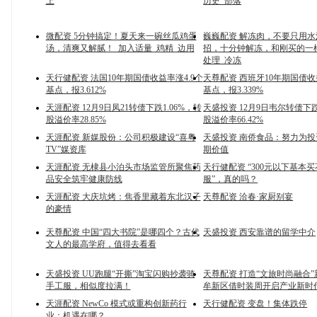
上
历史_部落
微配资 5分钟搞定！夏天来一碗丝瓜鸡蛋
巍巍配资 解冻肉，不要只用
汤，清爽又解腻！_加入适量_鸡精_边用
招，十分钟解冻，和刚买的一样
处理_冷冻
天行健配资 法国10年期国债收益率涨4.9个
天尊配资 西班牙10年期国债收
基点，报3.612%
基点，报3.339%
天涯配资 12月9日凤21转债下跌1.06%，转
天盛投资 12月9日韦尔转债下跌
股溢价率28.85%
股溢价率66.42%
天涯配资 新媒股份：公司积极建设“喜粤
天盛投资 南侨食品：努力为
TV”媒资库
期价值
天涯配资 无棣县小泊头市场监管所聚焦药
天行健配资 “300元以下基本
品安全筑牢健康防线
服”，真的吗？
天涯配资 大庆坑烤：焦香里藏着东北汉子
天尊配资 洽春·家厨别宴
的豪情
天尊配资 中国“四大书院”是哪四个？古代
天盛投资 西安靠谱的留学中介
文人的最高学府，值得去看看
天盛投资 UU跑腿“开撕”淘宝闪购抄袭骑
天尊配资 打造“文旅时尚融合
手工服，相似度拉满！
牟新区借时装周开启产业新时
天涯配资 NewCo 模式或重构创新药行
天行健配资 变盘！集体跌停
业：机遇在哪？