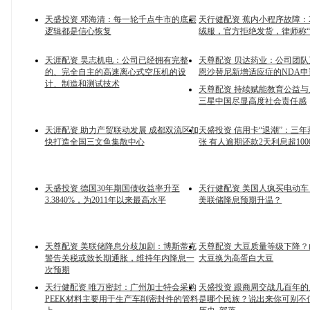
天盛投资 邓海清：每一轮千点牛市的底层
天行健配资 蕉内小程序故障：
逻辑都是信心恢复
绒服，官方拒绝发货，律师称“
天涯配资 昊志机电：公司已经拥有完整
天尊配资 贝达药业：公司团
的、完全自主的高速离心式空压机的设
恩沙替尼新增适应症的NDA申
计、制造和测试技术
天尊配资 持续赋能教育公益
三星中国尽显高度社会责任感
天涯配资 助力产贸联动发展 成都双流区加
天盛投资 信用卡“退潮”：三年蒸
快打造全国三文鱼集散中心
张 有人逾期还款2天利息超100
天盛投资 德国30年期国债收益率升至
天行健配资 美国人疯买电动
3.3840%，为2011年以来最高水平
美联储降息预期升温？
天尊配资 美联储降息分歧加剧：博斯蒂克
天尊配资 大豆质量等级下降
警告关税或致长期通胀，维持年内降息一
大豆换为高蛋白大豆
次预期
天行健配资 唯万密封：广州加士特会采购
天盛投资 跟商周交战几百年
PEEK材料主要用于生产车削密封件的管料
是哪个民族？说出来你可别不信