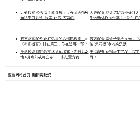
天盛投资 公共安全教育展厅设备,食品安全
天尊配资 沙金选矿效率提升
知识学习系统_题库_内容_互动性
学选购优质淘金草？_运行_产
东方财富配资 正在热播的六部电视剧，
东方配资 是金子就会发光，4
《树影迷宫》排在第三，你在追哪一部？
破“天花板”令内娱沉默
天盛投资 哪吒汽车将被迫搬离上海新办公
天涯配资 奇瑞旗下CVC，买
地 6月底前或将公布下一步处置方案
司！
查看网站首页:
顺阳网配资