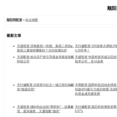
顺阳网
顺阳网配资
»
站点地图
最新文章
天盛投资 济南新高一衔接、新高二培优、
天行健配资 SIN加拿大滑铁卢
新高三暑假班哪家好？2026实测出炉
4.29开考！
天涯配资 哈尔滨产发引导基金等新设智算
天盛投资 华是科技等成立巨
科技公司
技术公司，含AI业务
天行健配资 总投资10亿元！钱江世纪城新
天尊配资 国恩科技启动全球
添“能源总部”
扣超40%吸引力或仍有限 无
向资金成关键支撑
天盛投资 捅向怡合达的“两把剑”：连遭高
天行健配资 国芯科技增资龙
8.97%
管、股东抛售，又遭指数“抛弃”