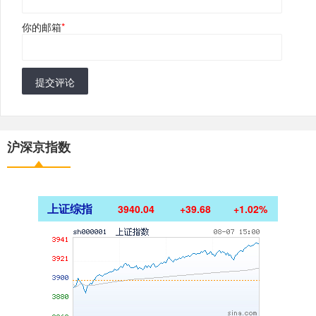
你的邮箱
*
提交评论
沪深京指数
上证综指
3940.04
+39.68
+1.02%