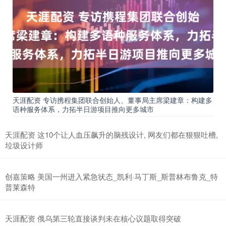
天涯配资 专访携程集团联合创始人、董事局主席梁建章：构建多
语种服务体系，力拓半日游项目推向更多城市
天涯配资 这10个让人血压飙升的脑残设计, 网友们都在狠狠吐槽,
垃圾设计师
创嘉策略 美国一州进入紧急状态_凯利·马丁斯_斯普林布鲁克_特
普莱森特
天涯配资 俄乌第三轮直接谈判未在核心议题取得突破