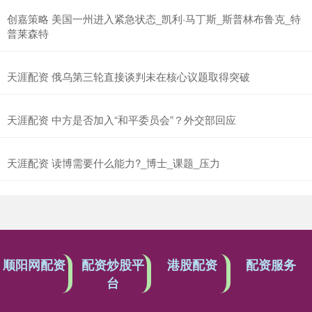
创嘉策略 美国一州进入紧急状态_凯利·马丁斯_斯普林布鲁克_特
普莱森特
天涯配资 俄乌第三轮直接谈判未在核心议题取得突破
天涯配资 中方是否加入“和平委员会”？外交部回应
天涯配资 读博需要什么能力?_博士_课题_压力
顺阳网配资
配资炒股平
港股配资
配资服务
台