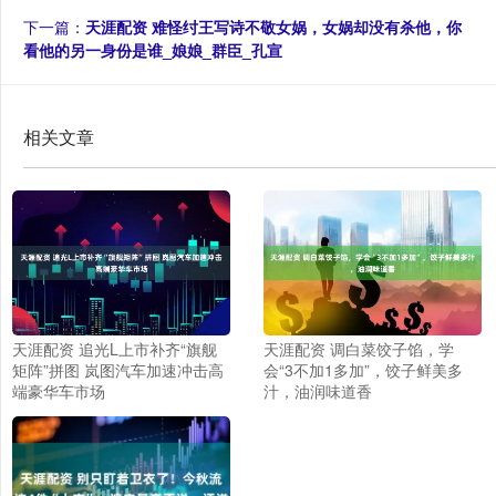
下一篇：
天涯配资 难怪纣王写诗不敬女娲，女娲却没有杀他，你
看他的另一身份是谁_娘娘_群臣_孔宣
相关文章
天涯配资 追光L上市补齐“旗舰
天涯配资 调白菜饺子馅，学
矩阵”拼图 岚图汽车加速冲击高
会“3不加1多加”，饺子鲜美多
端豪华车市场
汁，油润味道香