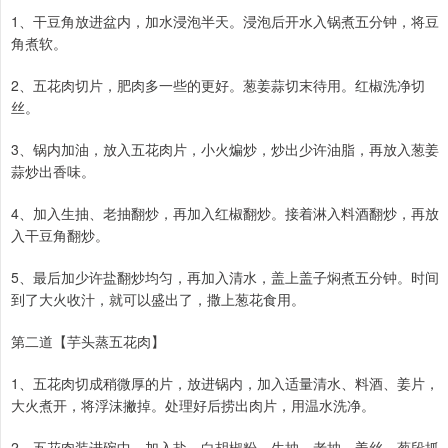
1、干豆角放进盆内，加水浸泡半天。浸泡后开水入锅煮五分钟，将豆
角煮软。
2、五花肉切片，肥肉多一些的更好。葱姜蒜切末待用。红椒洗净切
丝。
3、锅内加油，放入五花肉片，小火煸炒，炒出少许油脂，再放入葱姜
蒜炒出香味。
4、加入生抽、老抽翻炒，再加入红椒翻炒。接着淋入料酒翻炒，再放
入干豆角翻炒。
5、最后加少许盐翻炒均匀，再加入清水，盖上盖子焖煮五分钟。时间
到了大火收汁，就可以盛出了，撒上葱花食用。
第二道【芋头蒸五花肉】
1、五花肉切成稍微厚的片，放进锅内，加入适量清水、料酒、姜片，
大火煮开，将浮沫撇掉。处理好后捞出肉片，用温水洗净。
2、五花肉装进碗中，加入盐、白胡椒粉、生抽、老抽、姜丝、葱段抓