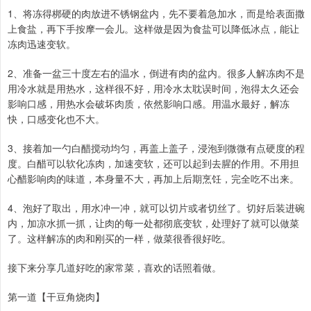
1、将冻得梆硬的肉放进不锈钢盆内，先不要着急加水，而是给表面撒
上食盐，再下手按摩一会儿。这样做是因为食盐可以降低冰点，能让
冻肉迅速变软。
2、准备一盆三十度左右的温水，倒进有肉的盆内。很多人解冻肉不是
用冷水就是用热水，这样很不好，用冷水太耽误时间，泡得太久还会
影响口感，用热水会破坏肉质，依然影响口感。用温水最好，解冻
快，口感变化也不大。
3、接着加一勺白醋搅动均匀，再盖上盖子，浸泡到微微有点硬度的程
度。白醋可以软化冻肉，加速变软，还可以起到去腥的作用。不用担
心醋影响肉的味道，本身量不大，再加上后期烹饪，完全吃不出来。
4、泡好了取出，用水冲一冲，就可以切片或者切丝了。切好后装进碗
内，加凉水抓一抓，让肉的每一处都彻底变软，处理好了就可以做菜
了。这样解冻的肉和刚买的一样，做菜很香很好吃。
接下来分享几道好吃的家常菜，喜欢的话照着做。
第一道【干豆角烧肉】