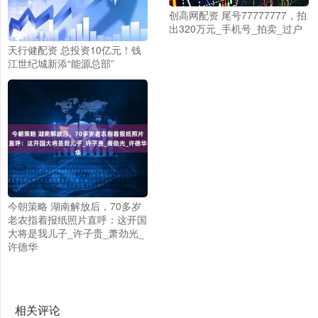
创高网配资 尾号77777777，拍
出320万元_手机号_拍卖_过户
天行健配资 总投资10亿元！钱
江世纪城新添“能源总部”
今朝策略 湖南解放后，70多岁
老农指着报纸照片直呼：这开国
大将是我儿子_许子贵_萧劲光_
许德华
相关评论