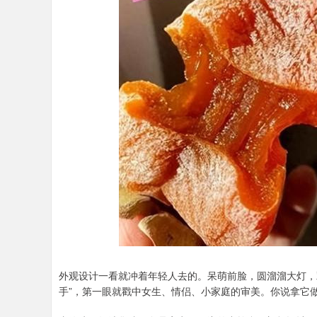
外观设计一看就冲着年轻人去的。呆萌前脸，圆溜溜大灯，双
手”，第一眼就戳中女生、情侣、小家庭的审美。你说拿它