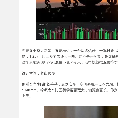
五菱又要整大新闻。五菱柿饼，一台网络热传、号称只要1.
错，1.2万！比五菱零蛋还大一圈。这不是开玩笑，是赤裸
这车真能实现吗？到底值不值？今天，老司机就把五菱柿饼
设计空间，超出预期
别看名字“柿饼”软乎乎，真到实车，空间表现一点不含糊。根据
1940mm。啥概念？比五菱零蛋更宽大，轴距也更长。
上天。