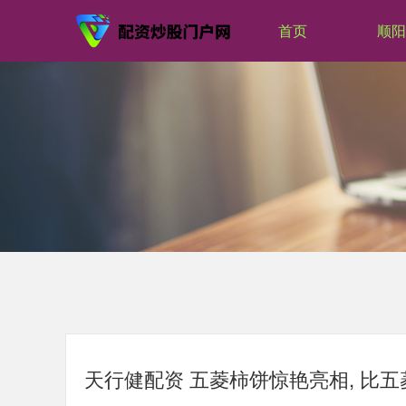
首页
顺阳
天行健配资 五菱柿饼惊艳亮相, 比