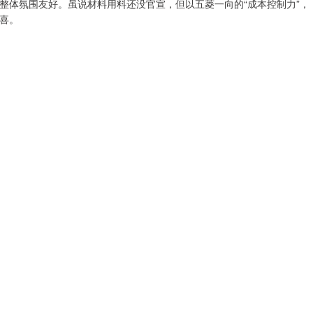
整体氛围友好。虽说材料用料还没官宣，但以五菱一向的“成本控制力”，
喜。