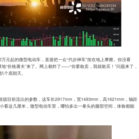
2万元起的微型电动车，直接把一众“代步神车”按在地上摩擦。你没看
裸地“价格屠夫”来了。网上都炸了——“你要敢卖，我就敢买！”问题来了，
扒个底朝天。
目前流出的参数，这车长2917mm，宽1493mm，高1621mm，轴距
你别小看这几厘米，微型电动车里，哪怕多出一拳头的腿部空间，体验都能