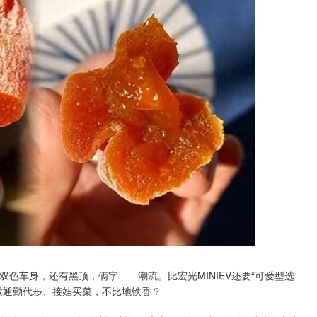
色车身，还有黑顶，俩字——潮流。比宏光MINIEV还要“可爱型选
做通勤代步、接娃买菜，不比地铁香？