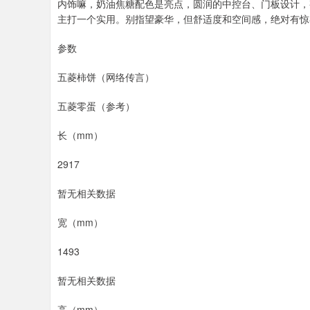
内饰嘛，奶油焦糖配色是亮点，圆润的中控台、门板设计，
主打一个实用。别指望豪华，但舒适度和空间感，绝对有惊
参数
五菱柿饼（网络传言）
五菱零蛋（参考）
长（mm）
2917
暂无相关数据
宽（mm）
1493
暂无相关数据
高（mm）