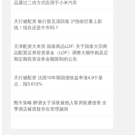
品通过二供方式应用于小米汽车
天行健配资 银行股见顶回落 沪指收巨量上影
线！现在还是牛市吗？
天津配资大本营 国泰商品LOF: 关于国泰大宗商
品配置证券投资基金（LOF）调整大额申购及定
期定额投资业务金额限制的公告
天行健配资 法国10年期国债收益率涨4.9个基
点，报3.612%
甄牛策略 醉酒女子深夜被抱入客房险遭侵害 全
季酒店被质疑存在管理漏洞