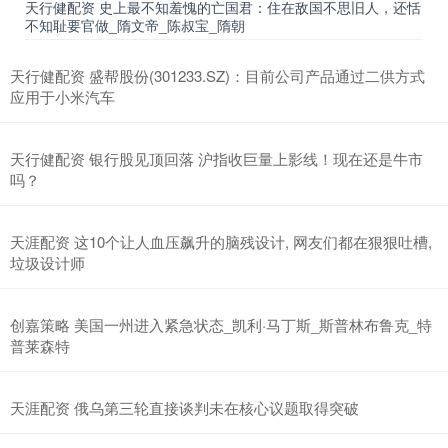
天行健配资 史上最不知羞愧的亡国君：住在敌国不思旧人，还恬
不知耻要官做_隋文帝_陈叔宝_隋朝
天行健配资 盛帮股份(301233.SZ)：目前公司产品通过二供方式
应用于小米汽车
天行健配资 银行股见顶回落 沪指收巨量上影线！现在还是牛市
吗？
天涯配资 这10个让人血压飙升的脑残设计, 网友们都在狠狠吐槽,
垃圾设计师
创嘉策略 美国一州进入紧急状态_凯利·马丁斯_斯普林布鲁克_特
普莱森特
天涯配资 俄乌第三轮直接谈判未在核心议题取得突破