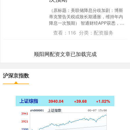
（原标题：美联储降息分歧加剧：博斯
蒂克警告关税或致长期通胀，维持年内
降息一次预期） 智通财经APP获悉，亚
特兰大联邦储备银行行长拉斐尔·博斯蒂
查看：
116
分类：
配资服务
克表示，他仍维持今....
顺阳网配资文章已加载完成
沪深京指数
上证综指
3940.04
+39.68
+1.02%