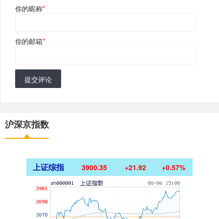
你的昵称
*
你的邮箱
*
提交评论
沪深京指数
上证综指
3900.35
+21.92
+0.57%