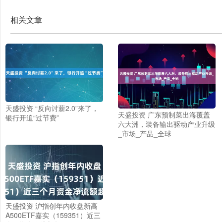
相关文章
天盛投资 “反向讨薪2.0”来了，
天盛投资 广东预制菜出海覆盖
银行开追“过节费”
六大洲，装备输出驱动产业升级
_市场_产品_全球
天盛投资 沪指创年内收盘新高
A500ETF嘉实（159351）近三