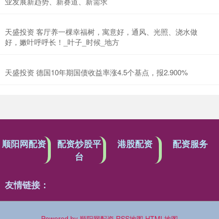
业发展新趋势、新赛道、新需求
天盛投资 客厅养一棵幸福树，寓意好，通风、光照、浇水做
好，嫩叶呼呼长！_叶子_时候_地方
天盛投资 德国10年期国债收益率涨4.5个基点，报2.900%
顺阳网配资
配资炒股平
港股配资
配资服务
台
友情链接：
Powered by
顺阳网配资
RSS地图
HTML地图