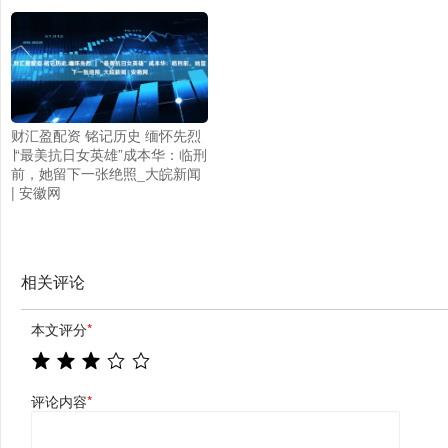
财汇盈配资 铭记历史 缅怀先烈
∣“最美抗日女英雄”成本华：临刑
前，她留下一张绝照_大皖新闻
| 安徽网
相关评论
本文评分
*
评论内容
*