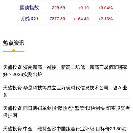
国债指数
229.69
+0.10
+0.04%
期指IC0
7877.80
+164.40
+2.13%
热点资讯
天盛投资 济南新高一衔接、新高二培优、新高三暑假班哪家
好？2026实测出炉
天盛投资 华是科技等成立巨好玩时代信息技术公司，含AI业
务
天盛投资 同日两罚单剑指“蹭热点” 监管“以快制快”织密投资者
保护网
天盛投资 中金：维持金沙中国跑赢行业评级 目标价23.80港