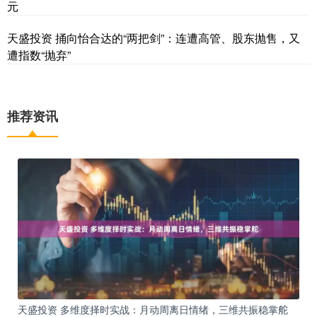
元
天盛投资 捅向怡合达的“两把剑”：连遭高管、股东抛售，又
遭指数“抛弃”
推荐资讯
天盛投资 多维度择时实战：月动周离日情绪，三维共振稳掌舵