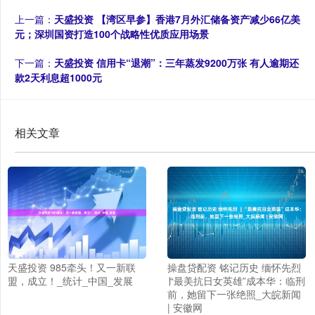
上一篇：
天盛投资 【湾区早参】香港7月外汇储备资产减少66亿美
元；深圳国资打造100个战略性优质应用场景
下一篇：
天盛投资 信用卡“退潮”：三年蒸发9200万张 有人逾期还
款2天利息超1000元
相关文章
天盛投资 985牵头！又一新联
操盘贷配资 铭记历史 缅怀先烈
盟，成立！_统计_中国_发展
∣“最美抗日女英雄”成本华：临刑
前，她留下一张绝照_大皖新闻
| 安徽网