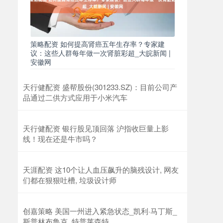
策略配资 如何提高肾癌五年生存率？专家建
议：这些人群每年做一次肾脏彩超_大皖新闻 |
安徽网
天行健配资 盛帮股份(301233.SZ)：目前公司产
品通过二供方式应用于小米汽车
天行健配资 银行股见顶回落 沪指收巨量上影
线！现在还是牛市吗？
天涯配资 这10个让人血压飙升的脑残设计, 网友
们都在狠狠吐槽, 垃圾设计师
创嘉策略 美国一州进入紧急状态_凯利·马丁斯_
斯普林布鲁克_特普莱森特