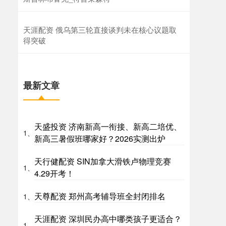
天涯配资 俄乌第三轮直接谈判未在核心议题取
得突破
最新文章
天盛投资 济南新高一衔接、新高二培优、
1、
新高三暑假班哪家好？2026实测出炉
天行健配资 SIN加拿大滑铁卢物理竞赛
1、
4.29开考！
天尊配资 郑州高考辅导班全封闭排名
1、
天涯配资 深圳民办高中哪类孩子更适合？
1、