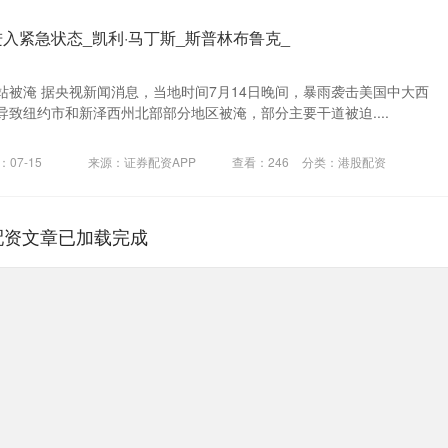
入紧急状态_凯利·马丁斯_斯普林布鲁克_
站被淹 据央视新闻消息，当地时间7月14日晚间，暴雨袭击美国中大西
致纽约市和新泽西州北部部分地区被淹，部分主要干道被迫....
07-15
来源：证券配资APP
查看：
246
分类：
港股配资
配资文章已加载完成