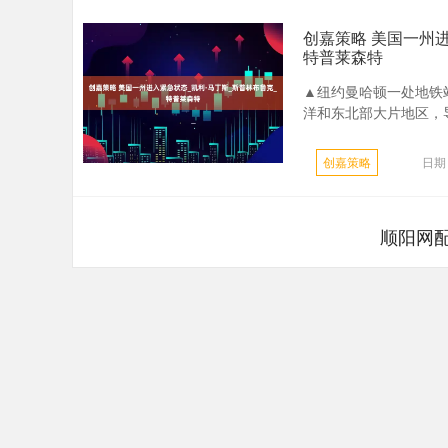
创嘉策略 美国一州进
特普莱森特
▲纽约曼哈顿一处地铁
洋和东北部大片地区，导
创嘉策略
日期：
顺阳网