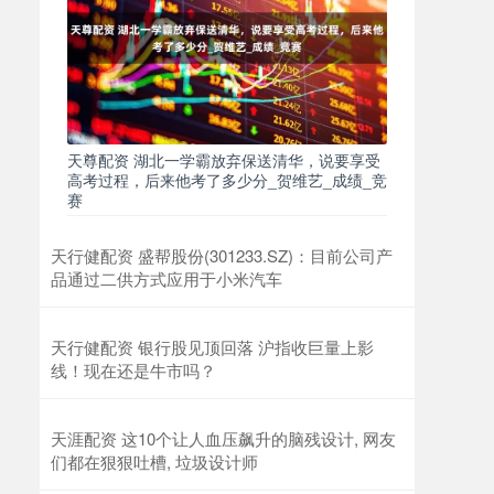
天尊配资 湖北一学霸放弃保送清华，说要享受
高考过程，后来他考了多少分_贺维艺_成绩_竞
赛
天行健配资 盛帮股份(301233.SZ)：目前公司产
品通过二供方式应用于小米汽车
天行健配资 银行股见顶回落 沪指收巨量上影
线！现在还是牛市吗？
天涯配资 这10个让人血压飙升的脑残设计, 网友
们都在狠狠吐槽, 垃圾设计师