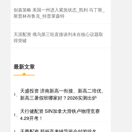
创嘉策略 美国一州进入紧急状态_凯利·马丁斯_
斯普林布鲁克_特普莱森特
天涯配资 俄乌第三轮直接谈判未在核心议题取
得突破
最新文章
天盛投资 济南新高一衔接、新高二培优、
1、
新高三暑假班哪家好？2026实测出炉
天行健配资 SIN加拿大滑铁卢物理竞赛
1、
4.29开考！
天尊配资 郑州高考辅导班全封闭排名
1、