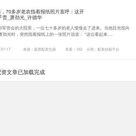
后，70多岁老农指着报纸照片直呼：这开
子贵_萧劲光_许德华
，长沙军管会的大院里，一位七十多岁的老人慢慢走了进来。当他目光投向
劲光时，突然指着报纸上的一张照片说道： “这位看起来....
07-17
来源：股票配资交易
查看：
162
分类：
配资炒股平台
配资文章已加载完成