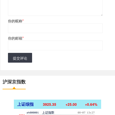
你的昵称
*
你的邮箱
*
提交评论
沪深京指数
上证综指
3925.35
+25.00
+0.64%