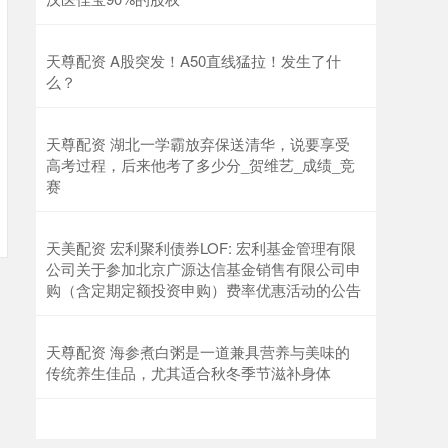
天尊配资 A股突发！A50直线猛拉！发生了什
么？
天尊配资 湖北一学霸放弃保送清华，说要享受
高考过程，后来他考了多少分_贺维艺_成绩_竞
赛
天美配资 宏利聚利债券LOF: 宏利基金管理有限
公司关于参加北京广源达信基金销售有限公司申
购（含定期定额投资申购）费率优惠活动的公告
天尊配资 海参煮白粥是一道兼具营养与美味的
传统养生佳品，尤其适合秋冬季节滋补身体