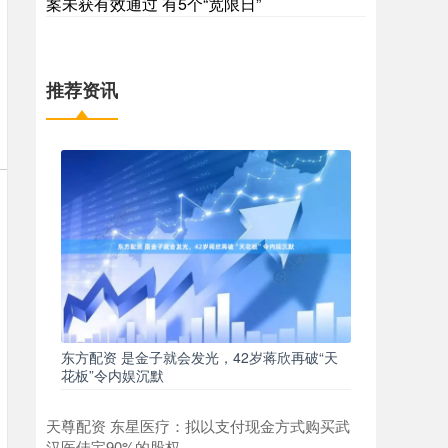
案未获有效通过 有5个“宽限日”
推荐资讯
东方配资 是金子就会发光，42岁蒋欣再破“天
花板”令内娱沉默
天尊配资 东星医疗：拟以支付现金方式购买武
汉医佳宝90%的股权