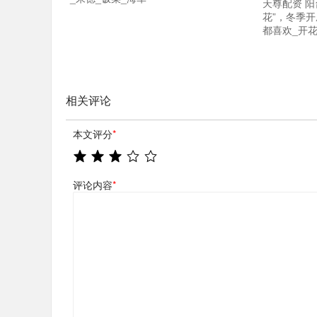
天尊配资 阳
花”，冬季
都喜欢_开花
相关评论
本文评分
*
评论内容
*