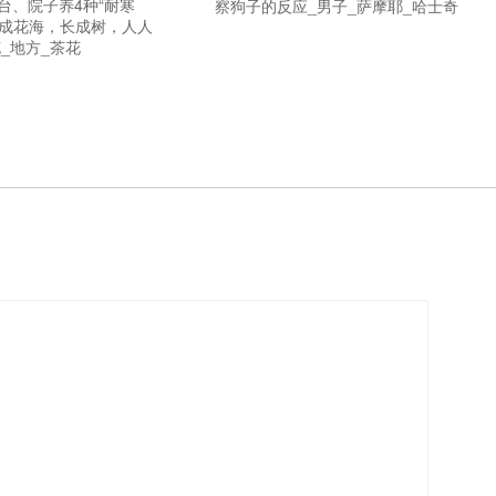
台、院子养4种“耐寒
察狗子的反应_男子_萨摩耶_哈士奇
开成花海，长成树，人人
_地方_茶花