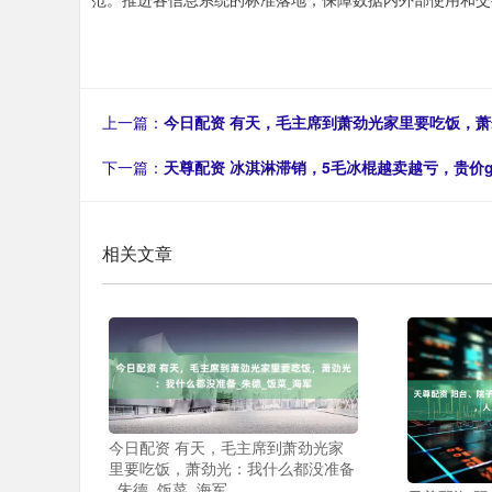
上一篇：
今日配资 有天，毛主席到萧劲光家里要吃饭，萧
下一篇：
天尊配资 冰淇淋滞销，5毛冰棍越卖越亏，贵价ge
相关文章
今日配资 有天，毛主席到萧劲光家
里要吃饭，萧劲光：我什么都没准备
_朱德_饭菜_海军